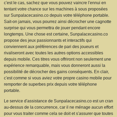
c'est le cas, sachez que vous pouvez vaincre l'ennui en
tentant votre chance sur les machines à sous proposées
sur Sunpalacecasino.co depuis votre téléphone portable.
Sait-on jamais, vous pourrez ainsi décrocher une cagnotte
surprise qui vous permettra de jouer pendant encore
longtemps. Une chose est certaine, Sunpalacecasino.co
propose des jeux passionnants et interactifs qui
conviennent aux préférences de pari des joueurs et
rivaliseront avec toutes les autres options accessibles
depuis mobile. Ces titres vous offriront non seulement une
expérience remarquable, mais vous donneront aussi la
possibilité de décrocher des gains conséquents. En clair,
c'est comme si vous aviez votre propre casino mobile pour
remporter de superbes prix depuis votre téléphone
portable.
Le service d'assistance de Sunpalacecasino.co est un cran
au-dessus de la concurrence, car il ne ménage aucun effort
pour vous traiter comme cela se doit et s'assurer que toutes