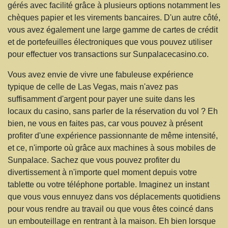
gérés avec facilité grâce à plusieurs options notamment les
chèques papier et les virements bancaires. D'un autre côté,
vous avez également une large gamme de cartes de crédit
et de portefeuilles électroniques que vous pouvez utiliser
pour effectuer vos transactions sur Sunpalacecasino.co.
Vous avez envie de vivre une fabuleuse expérience
typique de celle de Las Vegas, mais n'avez pas
suffisamment d'argent pour payer une suite dans les
locaux du casino, sans parler de la réservation du vol ? Eh
bien, ne vous en faites pas, car vous pouvez à présent
profiter d'une expérience passionnante de même intensité,
et ce, n'importe où grâce aux machines à sous mobiles de
Sunpalace. Sachez que vous pouvez profiter du
divertissement à n'importe quel moment depuis votre
tablette ou votre téléphone portable. Imaginez un instant
que vous vous ennuyez dans vos déplacements quotidiens
pour vous rendre au travail ou que vous êtes coincé dans
un embouteillage en rentrant à la maison. Eh bien lorsque