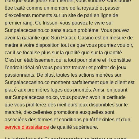
Lorsque vous jouez sur internet, vous voudrez sans doute
être traité comme un membre de la royauté et passer
d'excellents moments sur un site de pari en ligne de
premier rang. Ce frisson, vous pouvez le vivre sur
Sunpalacecasino.co sans aucun problème. Vous pouvez
avoir la garantie que Sun Palace Casino est en mesure de
mettre à votre disposition tout ce que vous pourriez vouloir,
car il se focalise plus sur la qualité que sur la quantité.
C'est un établissement qui a tout pour plaire et il constitue
l'endroit idéal où vous pourrez trouver et profiter de jeux
passionnants. De plus, toutes les actions menées sur
Sunpalacecasino.co montrent parfaitement que le client est
placé aux premières loges des priorités. Ainsi, en jouant
sur Sunpalacecasino.co, vous pouvez avoir la certitude
que vous profiterez des meilleurs jeux disponibles sur le
marché, d'excellentes promotions auxquelles sont
associées des termes et conditions plutôt flexibles et d'un
service d'assistance
de qualité supérieure.