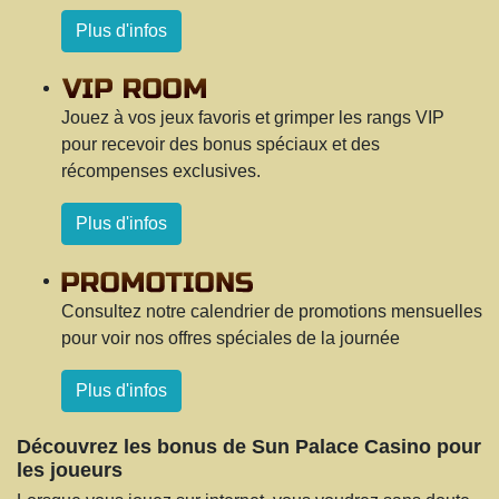
Plus d'infos
Jouez à vos jeux favoris et grimper les rangs VIP
pour recevoir des bonus spéciaux et des
récompenses exclusives.
Plus d'infos
Consultez notre calendrier de promotions mensuelles
pour voir nos offres spéciales de la journée
Plus d'infos
Découvrez les bonus de Sun Palace Casino pour
les joueurs